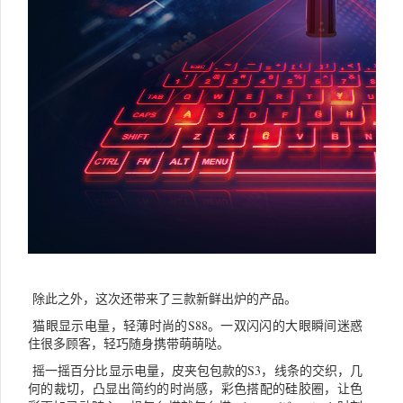
除此之外，这次还带来了三款新鲜出炉的产品。
猫眼显示电量，轻薄时尚的S88。一双闪闪的大眼瞬间迷惑
住很多顾客，轻巧随身携带萌萌哒。
摇一摇百分比显示电量，皮夹包包款的S3，线条的交织，几
何的裁切，凸显出简约的时尚感，彩色搭配的硅胶圈，让色